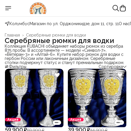
Колумбус
Магазин по ул. Орджоникидзе, дом 11, стр. 11
О нас
Главная
›
Серебряные рюмки для водки
Серебряные рюмки для водки
Коллекция KUBACHI объединяет наборы рюмок из серебра
875 пробы. В ассортименте — модели «Символ-7»,
«Ветеран-3» и «Алтай-6». Купите набор рюмок для водки с
гербом России или лаконичным дизайном. Серебряные
стопки подчеркнут статус и станут премиальным подарком.
Фильтры
Сортировка
Акция
Акция
59 900 ₽
39 900 ₽
69 900 ₽
44 900 ₽