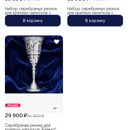
Набор серебряных рюмок
Набор серебряных рюмок
для крепких напитков с
для крепких напитков с
позолоченным гербом
позолоченным гербом
В корзину
В корзину
России "Символ-7" (2 шт)
России "Ветеран-5" (2 шт)
(объем 1 рюмки 55 мл)
(объем 1 рюмки 50 мл)
Акция
29 900 ₽
34 900 ₽
Серебряная рюмка для
крепких напитков "Байкал"