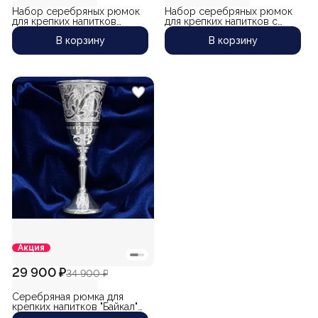
Набор серебряных рюмок
Набор серебряных рюмок
для крепких напитков
для крепких напитков с
"Алтай-7" (2 шт) (объем 1
позолоченным гербом
В корзину
В корзину
рюмки 55 мл)
России "Ветеран-5" (2 шт)
(объем 1 рюмки 50 мл)
Акция
29 900 ₽
34 900 ₽
Серебряная рюмка для
крепких напитков "Байкал"
(объем 50 мл)