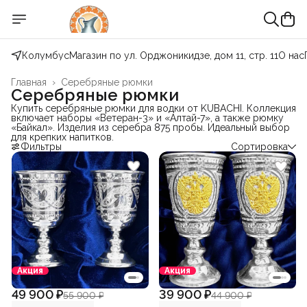
Колумбус
Магазин по ул. Орджоникидзе, дом 11, стр. 11
О нас
Главная
›
Серебряные рюмки
Серебряные рюмки
Купить серебряные рюмки для водки от KUBACHI. Коллекция
включает наборы «Ветеран-3» и «Алтай-7», а также рюмку
«Байкал». Изделия из серебра 875 пробы. Идеальный выбор
для крепких напитков.
Фильтры
Сортировка
Акция
Акция
49 900 ₽
39 900 ₽
55 900 ₽
44 900 ₽