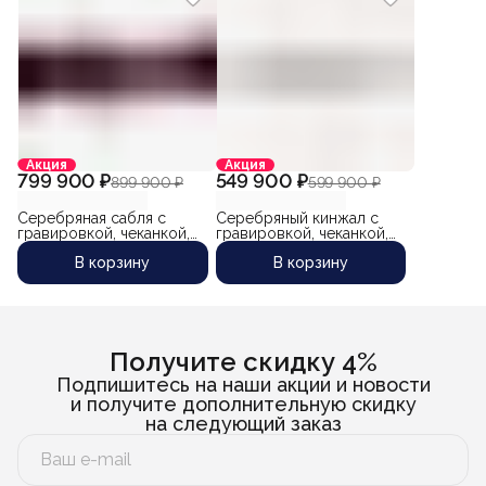
Акция
Акция
799 900 ₽
549 900 ₽
899 900 ₽
599 900 ₽
Серебряная сабля с
Серебряный кинжал с
гравировкой, чеканкой,
гравировкой, чеканкой,
горячей чернью,
чернением, слоновой
В корзину
В корзину
слоновой костью,
костью и позолоченной
золотым покрытием и
рессорной сталью
рессорной сталью
"Горец-4" (авторская
"Легенда-4" (авторская
работа известного
работа известного
кубачинского мастера
мастера Гаджи
Гаджи Абакарова)
Абакарова)
Получите скидку 4%
Подпишитесь на наши акции и новости
и получите дополнительную скидку
на следующий заказ