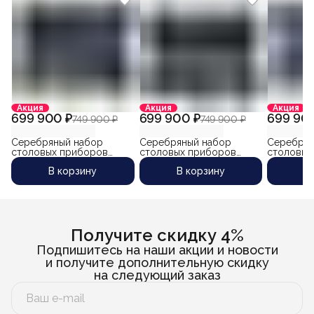
Акция
Акция
Акция
699 900 ₽
699 900 ₽
699 90
749 900 ₽
749 900 ₽
Серебряный набор
Серебряный набор
Серебрян
столовых приборов
столовых приборов
столовых
"Лазурный-3" на 12
"Валенсия-2" на 12
"Эдем-2" 
В корзину
В корзину
В
персон (48 предмета)
персон (48 предметов)
предмета
Получите скидку 4%
Подпишитесь на наши акции и новости
и получите дополнительную скидку
на следующий заказ