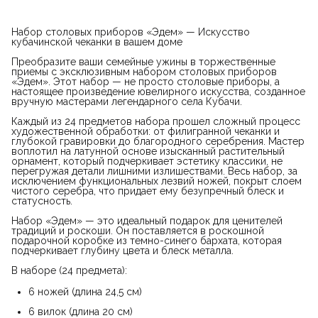
Набор столовых приборов «Эдем» — Искусство
кубачинской чеканки в вашем доме
Преобразите ваши семейные ужины в торжественные
приемы с эксклюзивным набором столовых приборов
«Эдем». Этот набор — не просто столовые приборы, а
настоящее произведение ювелирного искусства, созданное
вручную мастерами легендарного села Кубачи.
Каждый из 24 предметов набора прошел сложный процесс
художественной обработки: от филигранной чеканки и
глубокой гравировки до благородного серебрения. Мастер
воплотил на латунной основе изысканный растительный
орнамент, который подчеркивает эстетику классики, не
перегружая детали лишними излишествами. Весь набор, за
исключением функциональных лезвий ножей, покрыт слоем
чистого серебра, что придает ему безупречный блеск и
статусность.
Набор «Эдем» — это идеальный подарок для ценителей
традиций и роскоши. Он поставляется в роскошной
подарочной коробке из темно-синего бархата, которая
подчеркивает глубину цвета и блеск металла.
В наборе (24 предмета):
6 ножей (длина 24,5 см)
6 вилок (длина 20 см)