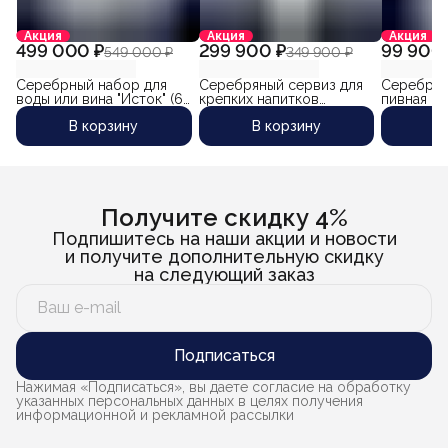
Акция
Акция
Акция
499 000 ₽
299 900 ₽
99 900 
549 000 ₽
349 900 ₽
Серебрный набор для
Серебряный сервиз для
Серебрян
воды или вина "Исток" (6
крепких напитков
пивная "Б
предметов) объем
"Бостон-3" (3 предмета)
550 мл)
В корзину
В корзину
В
кувшина 1500 мл.
Получите скидку 4%
Подпишитесь на наши акции и новости
и получите дополнительную скидку
на следующий заказ
Подписаться
Нажимая «Подписаться», вы даете согласие на обработку
указанных персональных данных в целях получения
информационной и рекламной рассылки