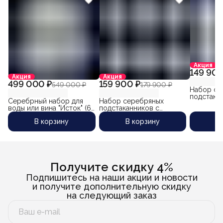
Акция
149 900
Акция
Акция
499 000 ₽
159 900 ₽
549 000 ₽
179 900 ₽
Набор се
подстака
Серебрный набор для
Набор серебряных
чернения
воды или вина "Исток" (6
подстаканников с
стаканом 
предметов) объем
хрустальными стаканами
В корзину
В корзину
В
кувшина 1500 мл.
"Прибой-5" (6 шт)
Получите скидку 4%
Подпишитесь на наши акции и новости
и получите дополнительную скидку
на следующий заказ