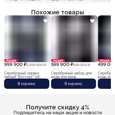
Похожие товары
Акция
Акция
Акция
999 900 ₽
599 900 ₽
499 00
1 299 900 ₽
649 900 ₽
Серебряный сервиз
Серебряный набор для
Серебрны
чайный "Восторг" (16
воды или вина
воды или 
предметов)
"Восторг-4" (6
предмето
В корзину
В корзину
В
предметов)
кувшина 1
Получите скидку 4%
Подпишитесь на наши акции и новости