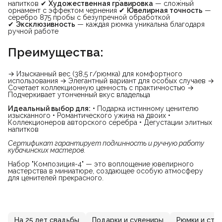
напитков ✔
Художественная гравировка
— сложный
орнамент с эффектом чернения ✔
Ювелирная точность
—
серебро 875 пробы с безупречной обработкой
✔
Эксклюзивность
— каждая рюмка уникальна благодаря
ручной работе
Преимущества:
→ Изысканный вес (38,5 г/рюмка) для комфортного
использования → Элегантный вариант для особых случаев →
Сочетает коллекционную ценность с практичностью →
Подчеркивает утонченный вкус владельца
Идеальный выбор для:
• Подарка истинному ценителю
изысканного • Романтического ужина на двоих •
Коллекционеров авторского серебра • Дегустации элитных
напитков
Сертификат гарантирует подлинность и ручную работу 
кубачинских мастеров.
Набор "Композиция-4" — это воплощение ювелирного
мастерства в миниатюре, создающее особую атмосферу
для ценителей прекрасного.
На 25 лет свадьбы
Подарки и сувениры
Рюмки и сто