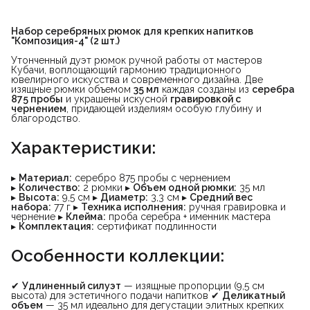
Набор серебряных рюмок для крепких напитков 
"Композиция-4" (2 шт.)
Утонченный дуэт рюмок ручной работы от мастеров
Кубачи, воплощающий гармонию традиционного
ювелирного искусства и современного дизайна. Две
изящные рюмки объемом
35 мл
каждая созданы из
серебра 
875 пробы
и украшены искусной
гравировкой с 
чернением
, придающей изделиям особую глубину и
благородство.
Характеристики:
▸
Материал:
серебро 875 пробы с чернением
▸
Количество:
2 рюмки ▸
Объем одной рюмки:
35 мл
▸
Высота:
9,5 см ▸
Диаметр:
3,3 см ▸
Средний вес 
набора:
77 г ▸
Техника исполнения:
ручная гравировка и
чернение ▸
Клейма:
проба серебра + именник мастера
▸
Комплектация:
сертификат подлинности
Особенности коллекции:
✔
Удлиненный силуэт
— изящные пропорции (9,5 см
высота) для эстетичного подачи напитков ✔
Деликатный 
объем
— 35 мл идеально для дегустации элитных крепких