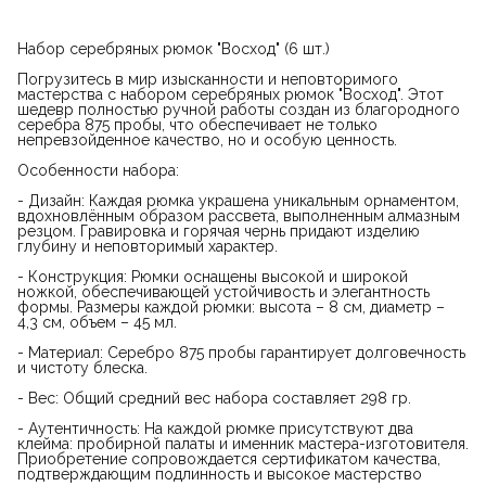
Набор серебряных рюмок "Восход" (6 шт.)
Погрузитесь в мир изысканности и неповторимого
мастерства с набором серебряных рюмок "Восход". Этот
шедевр полностью ручной работы создан из благородного
серебра 875 пробы, что обеспечивает не только
непревзойденное качество, но и особую ценность.
Особенности набора:
- Дизайн: Каждая рюмка украшена уникальным орнаментом,
вдохновлённым образом рассвета, выполненным алмазным
резцом. Гравировка и горячая чернь придают изделию
глубину и неповторимый характер.
- Конструкция: Рюмки оснащены высокой и широкой
ножкой, обеспечивающей устойчивость и элегантность
формы. Размеры каждой рюмки: высота – 8 см, диаметр –
4,3 см, объем – 45 мл.
- Материал: Серебро 875 пробы гарантирует долговечность
и чистоту блеска.
- Вес: Общий средний вес набора составляет 298 гр.
- Аутентичность: На каждой рюмке присутствуют два
клейма: пробирной палаты и именник мастера-изготовителя.
Приобретение сопровождается сертификатом качества,
подтверждающим подлинность и высокое мастерство