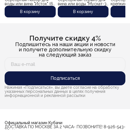
воды или вина "Исток" (6
вина или воды "Мускат-3"
крепких 
предметов) объем
(8 предметов)
"Бостон" 
В корзину
В корзину
В
кувшина 1500 мл.
Получите скидку 4%
Подпишитесь на наши акции и новости
и получите дополнительную скидку
на следующий заказ
Подписаться
Нажимая «Подписаться», вы даете согласие на обработку
указанных персональных данных в целях получения
информационной и рекламной рассылки
Офицальный магазин Кубачи
ДОСТАВКА ПО МОСКВЕ ЗА 2 ЧАСА- ПОЗВОНИТЕ! 8-926-543-