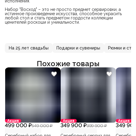
исполнения.
Набор "Восход" – это не просто предмет сервировки, а
истинное произведение искусства, способное украсить
любой стол и стать предметом гордости коллекции
ценителей роскоши и уникальности.
На 25 лет свадьбы
Подарки и сувениры
Рюмки и сто
Похожие товары
Акция
Акция
Акция
499 000 ₽
349 900 ₽
349 900
549 000 ₽
399 900 ₽
Серебрный набор для
Серебряный сервиз для
Серебрян