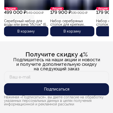
Акция
Акция
Акция
499 000 ₽
179 900 ₽
179 900
549 000 ₽
199 900 ₽
Серебрный набор для
Набор серебряных
Набор се
воды или вина "Исток" (6
стопок для крепких
стопок дл
предметов) объем
напитков "Звездный-3" (6
напитков 
В корзину
В корзину
В
кувшина 1500 мл.
шт) (объем 1 стопки 90
(объем 1 
мл)
Получите скидку 4%
Подпишитесь на наши акции и новости
и получите дополнительную скидку
на следующий заказ
Подписаться
Нажимая «Подписаться», вы даете согласие на обработку
указанных персональных данных в целях получения
информационной и рекламной рассылки