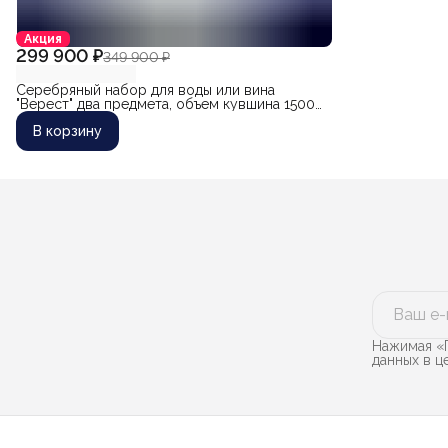
Акция
299 900 ₽
349 900 ₽
Серебряный набор для воды или вина
"Верест" два предмета, объем кувшина 1500
мл
В корзину
Нажимая «П
данных в 