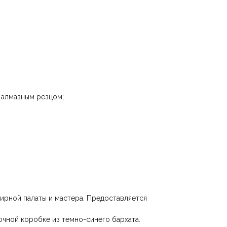
Объем стаканов: 230 мл.
Преимущества:
100% ручная работа: Каждое изделие уникально.
Подтвержденное качество: На изделиях стоят клейма
Пробирной палаты и мастера. Предоставляется сертифика
качества.
Готовый подарок: Набор поставляется в роскошной
подарочной коробке из темно-синего бархата.
а алмазным резцом;
ирной палаты и мастера. Предоставляется
чной коробке из темно-синего бархата.