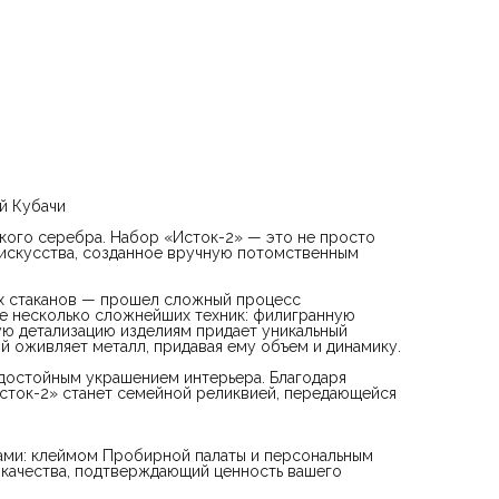
вырезанный алмазным резцом, который оживляет металл,
придавая ему объем и динамику.
Набор станет центральным элементом вашей сервировки 
достойным украшением интерьера. Благодаря высокому
качеству исполнения и подлинности материалов, «Исток-2
станет семейной реликвией, передающейся из поколения в
поколение.
Гарантия подлинности:
Каждое изделие сопровождается двумя обязательными
клеймами: клеймом Пробирной палаты и персональным
клеймом мастера-изготовителя. В комплекте идет сертифи
качества, подтверждающий ценность вашего приобретения
В комплект входит:
й Кубачи
Кувшин (объем 1500 мл);
кого серебра. Набор «Исток-2» — это не просто
Поднос;
 искусства, созданное вручную потомственным
2 стакана (объем 230 мл каждый).
х стаканов — прошел сложный процесс
е несколько сложнейших техник: филигранную
Технические характеристики:
ую детализацию изделиям придает уникальный
Материал: Серебро;
й оживляет металл, придавая ему объем и динамику.
Техники исполнения: Чеканка, гравировка, чернение, резьба
достойным украшением интерьера. Благодаря
алмазным резцом;
сток-2» станет семейной реликвией, передающейся
Средний вес набора: 1226 г;
Габариты кувшина: высота 25 см;
ами: клеймом Пробирной палаты и персональным
 качества, подтверждающий ценность вашего
Габариты подноса: 27,8 х 20,7 см;