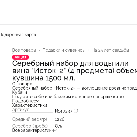
Подарочная карта
Все товары
›
Подарки и сувениры
›
На 25 лет свадьбы
Главная
›
Акция
Серебрный набор для воды или
вина "Исток-2" (4 предмета) объе
кувшина 1500 мл.
О товаре
Серебряный набор «Исток-2» — воплощение древних трад
Кубачи
Подарите себе или близким истинное совершенство
кубачинского серебра. Набор «Исток-2» — это не просто
Подробнее
посуда, а подлинное произведение декоративно-прикладн
Характеристики
искусства, созданное вручную потомственным мастером.
Артикул
И140237
Каждый элемент набора — от изящного кувшина до изыска
стаканов — прошел сложный процесс художественной
Средний вес (гр)
1226
обработки. Мастер объединил в одной работе несколько
Серебро (проба)
875
сложнейших техник: филигранную чеканку, глубокую
Все характеристики
гравировку и благородное чернение. Особую детализацию
изделиям придает уникальный растительный орнамент,