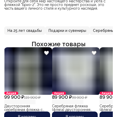
Откройте для себя мир настоящего мастерства и уюта с
фляжкой "Бриз-2". Это не просто предмет роскоши, это
часть вашего личного стиля и культурного наследия.
На 25 лет свадьбы
Подарки и сувениры
Серебряные 
Похожие товары
Акция
Акция
Акция
99 900 ₽
89 900 ₽
89 900 
119 900 ₽
99 900 ₽
Двусторонняя
Серебряная фляжка
Серебрян
серебряная фляжка с
(фляга) двусторонняя
(фляга) д
круговой чеканкой
"Созвездие" (объем 260
"Листопад
В корзину
В корзину
В