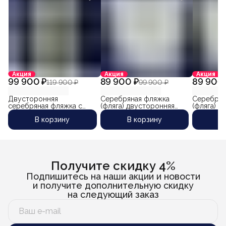
Акция
Акция
Акция
99 900 ₽
89 900 ₽
89 900 
119 900 ₽
99 900 ₽
Двусторонняя
Серебряная фляжка
Серебрян
серебряная фляжка с
(фляга) двусторонняя
(фляга) д
круговой чеканкой
"Созвездие" (объем 260
"Листопад
В корзину
В корзину
В
(фляга) "Осень-3" (объем
мл)
мл)
220 мл)
Получите скидку 4%
Подпишитесь на наши акции и новости
и получите дополнительную скидку
на следующий заказ