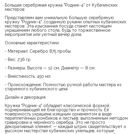
Большая серебряная кружка "Родник-4" от Кубачинских
мастеров
Представляем вам уникальную большую серебряную
кружку "Родник-4", созданную руками опытных кубачинских
мастеров. Эта изысканная посуда станет настоящим
украшением любого стола, будь то торжественное
мероприятие или уютный вечер дома.
Основные характеристики:
- Материал: Серебро 875 пробы
- Вес: 236 гр
- Размеры: Высота — 12 см; Диаметр — 8 см
- Вместимость: 450 мл
- Происхождение: Полностью ручной работы мастера из
старинного кубачинского цеха
Дизайн и декорация:
Кружка "Родник-4" обладает классической формой,
подчеркивающей её благородство и прочность. Её
поверхность украшена изящным орнаментом в виде
переплетённых ромбиков и листьев, выполненным методом
гравировки и чернёного серебра. Это не просто
декоративный элемент — каждый штрих свидетельствует о
высоком мастерстве кубачинских умельцев, которые