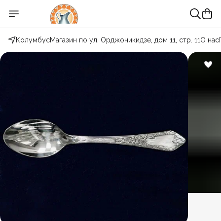
Колумбус
Магазин по ул. Орджоникидзе, дом 11, стр. 11
О нас