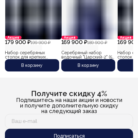
Акция
Акция
Акция
179 900 ₽
169 900 ₽
169 900
199 900 ₽
189 900 ₽
Набор серебряных
Серебряный набор
Набор се
стопок для крепких
водочный "Царский-2" (5
стопок дл
напитков "Крым" (6 шт)
предметов)
напитков 
В корзину
В корзину
В
(объем 1 стопки 70 мл)
шт) (объе
мл)
Получите скидку 4%
Подпишитесь на наши акции и новости
и получите дополнительную скидку
на следующий заказ
Подписаться