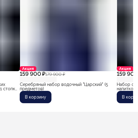
Акция
Акция
159 900 ₽
159 900
179 900 ₽
ких
Серебряный набор водочный "Царский" (5
Набор сер
 1 стопки
предметов)
напитков 
стопки 80
В корзину
В корз