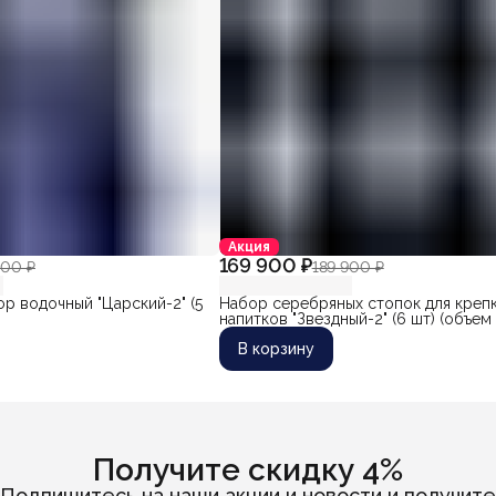
Акция
169 900 ₽
900 ₽
189 900 ₽
р водочный "Царский-2" (5
Набор серебряных стопок для креп
напитков "Звездный-2" (6 шт) (объем
60 мл)
В корзину
Получите скидку 4%
Подпишитесь на наши акции и новости и получите