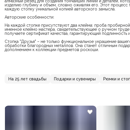
алмазный резец для создания тончайших линий и деталей, кот
изделию глубину и объем, словно оживляя его. Этот процесс 
каждую стопку уникальной копией авторского замысла.
Авторские особенности:
На каждой стопке присутствуют два клейма: проба пробирной
именное клеймо мастера, свидетельствующее о ручном труде 
получаете сертификат качества, гарантирующий подлинность 
Стопка "Друзья" – не только функциональное украшение вашег
обработки благородных металлов. Она станет отличным пода
дополнением к коллекции предметов роскоши.
На 25 лет свадьбы
Подарки и сувениры
Рюмки и сто