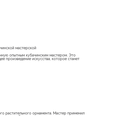
неповторимого растительного орнамента. Мастер примен
алмазный резец для создания тончайших линий и деталей,
которые затем были дополнены чернью, что придает издел
глубину и объем, словно оживляя его. Этот процесс требу
высочайшего мастерства и терпения, делая каждую стопку
уникальной копией авторского замысла.
Авторские особенности:
На каждой стопке присутствуют два клейма: проба проби
палаты, подтверждающая качество серебра, и именное кл
мастера, свидетельствующее о ручном труде и
индивидуальности изделия. Вместе с покупкой вы получает
сертификат качества, гарантирующий подлинность и высок
мастерство изготовления.
ачинской мастерской
Стопка "Друзья" – не только функциональное украшение в
интерьера, но и символ высокого искусства обработки
учную опытным кубачинским мастером. Это
благородных металлов. Она станет отличным подарком
щее произведение искусства, которое станет
ценителям уникальных вещей и прекрасным дополнением к
коллекции предметов роскоши.
го растительного орнамента. Мастер применил