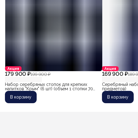
Акция
Акция
179 900 ₽
169 900 ₽
199 900 ₽
189 
Набор серебряных стопок для крепких
Серебряный набо
напитков "Крым" (6 шт) (объем 1 стопки 70
предметов)
мл)
В корзину
В корзину