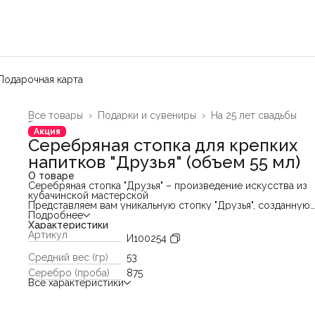
Подарочная карта
Все товары
›
Подарки и сувениры
›
На 25 лет свадьбы
Главная
›
Акция
Серебряная стопка для крепких
напитков "Друзья" (объем 55 мл)
О товаре
Серебряная стопка "Друзья" – произведение искусства из
кубачинской мастерской
Представляем вам уникальную стопку "Друзья", созданную
вручную опытным кубачинским мастером. Это изысканное
Подробнее
изделие не просто предмет сервировки, а настоящее
Характеристики
произведение искусства, которое станет украшением люб
Артикул
И100254
стола.
Основные характеристики:
Средний вес (гр)
53
- Объем: 55 мл
Серебро (проба)
875
- Материал: Серебро 875 пробы
Все характеристики
- Вес: 53 гр
- Размеры: Высота – 6,5 см; Диаметр – 4,7 см
Уникальность исполнения:
Стопка выполнена с использованием сложного и