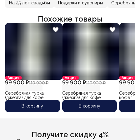
На 25 лет свадьбы
Подарки и сувениры
Серебряные 
Похожие товары
Акция
Акция
Акция
99 900 ₽
99 900 ₽
99 900 
119 900 ₽
119 900 ₽
Серебряная турка
Серебряная турка
Серебрян
(джезва) для кофе
(джезва) для кофе
кофе "Гур
"Листопад" (объем 280
"Гурман" (объем 280 мл)
430 мл)
В корзину
В корзину
В
мл)
Получите скидку 4%