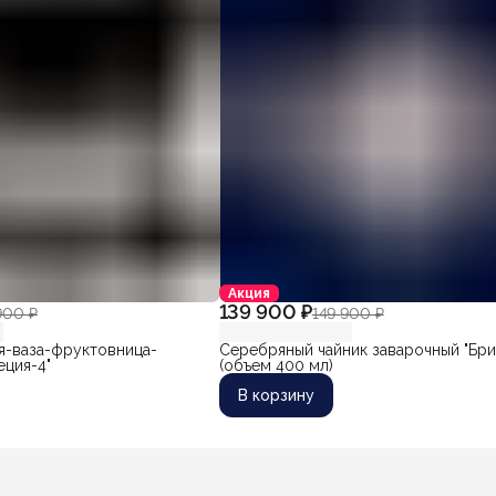
Акция
139 900 ₽
900 ₽
149 900 ₽
я-ваза-фруктовница-
Серебряный чайник заварочный "Бри
еция-4"
(объем 400 мл)
В корзину