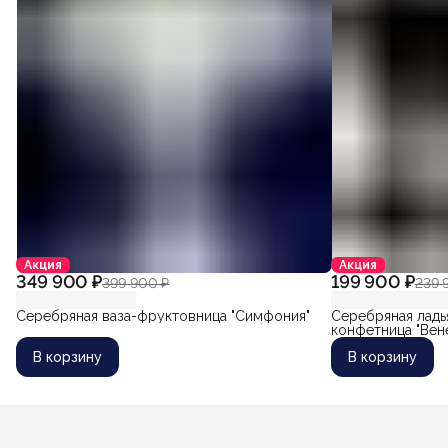
Акция
Акция
349 900 ₽
199 900 ₽
399 900 ₽
239 
Серебряная ваза-фруктовница "Симфония"
Серебряная ладь
конфетница "Вен
В корзину
В корзину