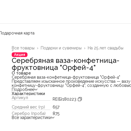
Подарочная карта
Все товары
›
Подарки и сувениры
›
На 25 лет свадьбы
Главная
›
Акция
Серебряная ваза-конфетница-
фруктовница "Орфей-4"
О товаре
Серебряная ваза-конфетница-фруктовница "Орфей-4"
Представляем изысканное произведение искусства — вазу
конфетницу-фруктовницу "Орфей-4", созданную с любовью
деталям и высоким мастерством. Это уникальное изделие
Подробнее
выполнено из серебра 875 пробы, что обеспечивает
Характеристики
непревзойденное качество и долговечность.
Артикул
RE(Б)180223
Особенности мастерства:
- Гравировка алмазным резцом: Мастер применяет уникаль
Средний вес (гр)
657
метод гравировки алмазным резцом, создавая тончайший
Серебро (проба)
875
растительный орнамент, который оживляет поверхность ва
Все характеристики
наполнив её неповторимой красотой.
- Ювелирный лобзик: Каждый элемент декора выполнен
вручную, благодаря чему каждая деталь вазы обладает
неповторимым шармом и неповторимостью. Растительный