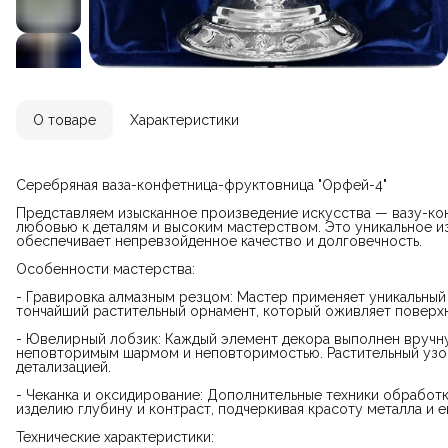
О товаре
Характеристики
Серебряная ваза-конфетница-фруктовница "Орфей-4"
Представляем изысканное произведение искусства — вазу-ко
любовью к деталям и высоким мастерством. Это уникальное и
обеспечивает непревзойденное качество и долговечность.
Особенности мастерства:
- Гравировка алмазным резцом: Мастер применяет уникальный
тончайший растительный орнамент, который оживляет поверхн
- Ювелирный лобзик: Каждый элемент декора выполнен вручну
неповторимым шармом и неповторимостью. Растительный узо
детализацией.
- Чеканка и оксидирование: Дополнительные техники обработки
изделию глубину и контраст, подчеркивая красоту металла и 
Технические характеристики: