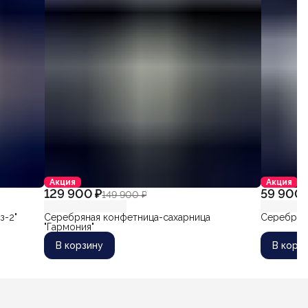
Акция
Акция
129 900 ₽
59 900 
149 900 ₽
з-2"
Серебряная конфетница-сахарница
Серебряна
"Гармония"
В корзину
В корз