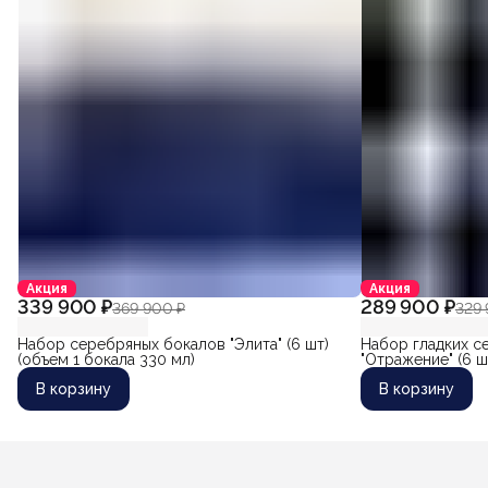
Акция
Акция
339 900 ₽
289 900 ₽
369 900 ₽
329 
Набор серебряных бокалов "Элита" (6 шт)
Набор гладких с
(объем 1 бокала 330 мл)
"Отражение" (6 ш
В корзину
В корзину