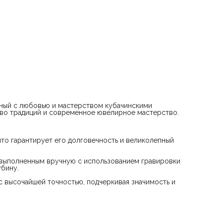
- Герб России: Золотое покрытие на гербе России выполне
высочайшей точностью, подчеркивая значимость и гордость
национальную символику.
- Технические характеристики:
- Высота: 18 см
- Диаметр: 7,5 см
- Объем: 330 мл
- Вес: 185 гр
- Клейма: На каждом бокале присутствуют два важных кле
— пробирная печать и уникальное клеймо мастера,
подтверждающее подлинность и качество работы.
- Сертификат качества: Вместе с бокалом предоставляется
официальный сертификат, удостоверяющий высокое качес
соответствие всем стандартам.
Бокал "Символ" — не просто предмет сервировки, это
нный с любовью и мастерством кубачинскими
произведение искусства, которое станет украшением люб
тво традиций и современное ювелирное мастерство.
стола или коллекции. Он идеально подходит для торжеств
мероприятий, подарков по особым случаям и является
символом высокого статуса и утонченного вкуса.
что гарантирует его долговечность и великолепный
 выполненным вручную с использованием гравировки
убину.
с высочайшей точностью, подчеркивая значимость и