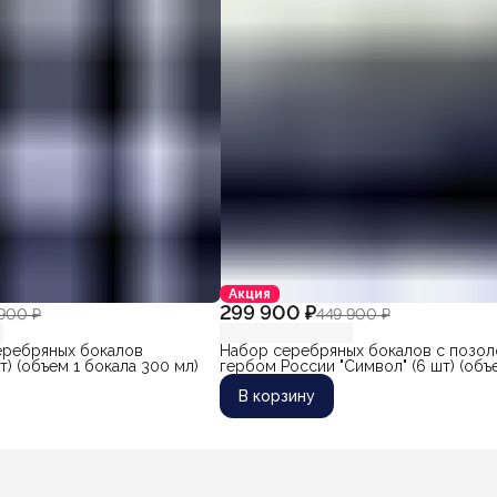
Акция
299 900 ₽
900 ₽
449 900 ₽
еребряных бокалов
Набор серебряных бокалов с позо
т) (объем 1 бокала 300 мл)
гербом России "Символ" (6 шт) (объ
бокала 330 мл)
В корзину