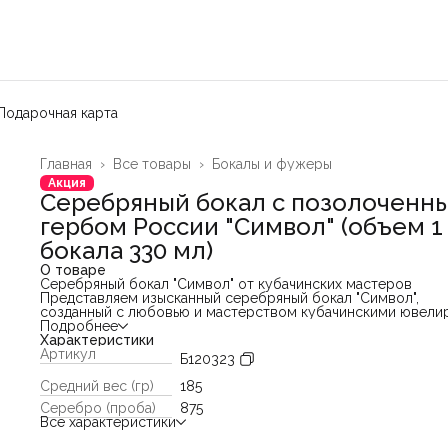
Подарочная карта
Главная
›
Все товары
›
Бокалы и фужеры
Акция
Серебряный бокал с позолоченн
гербом России "Символ" (объем 1
бокала 330 мл)
О товаре
Серебряный бокал "Символ" от кубачинских мастеров
Представляем изысканный серебряный бокал "Символ",
созданный с любовью и мастерством кубачинскими ювели
Этот уникальный предмет сочетает в себе богатство трад
Подробнее
и современное ювелирное мастерство.
Характеристики
Особенности:
Артикул
Б120323
- Материал: Изготовлен из благородного серебра 875 про
что гарантирует его долговечность и великолепный блеск.
Средний вес (гр)
185
- Дизайн: Бокал украшен сложным растительным орнамент
Серебро (проба)
875
выполненным вручную с использованием гравировки и
Все характеристики
чернения, что придает изделию неповторимый характер и
глубину.