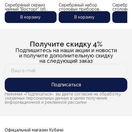
Серебряный сервиз
Серебряный набор
Серебрян
чайный "Восторг" (16
столовых приборов
столовых
предметов)
"Карибо-2" на 12 персон
"Лазурный
В корзину
В корзину
В
(48 предметов)
персон (4
Получите скидку 4%
Подпишитесь на наши акции и новости
и получите дополнительную скидку
на следующий заказ
Подписаться
Нажимая «Подписаться», вы даете согласие на обработку
указанных персональных данных в целях получения
информационной и рекламной рассылки
Офицальный магазин Кубачи