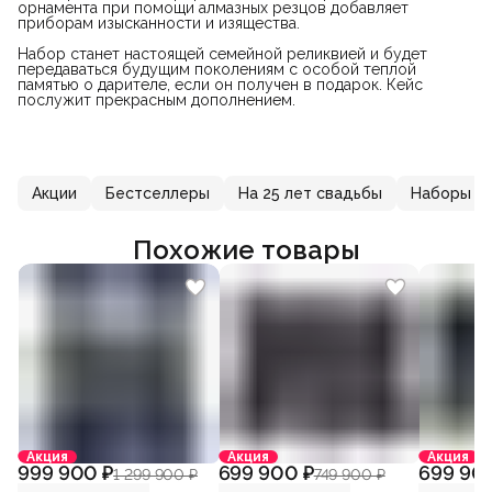
орнамента при помощи алмазных резцов добавляет
приборам изысканности и изящества.
Набор станет настоящей семейной реликвией и будет
передаваться будущим поколениям с особой теплой
памятью о дарителе, если он получен в подарок. Кейс
послужит прекрасным дополнением.
Акции
Бестселлеры
На 25 лет свадьбы
Наборы с
Похожие товары
Акция
Акция
Акция
999 900 ₽
699 900 ₽
699 90
1 299 900 ₽
749 900 ₽