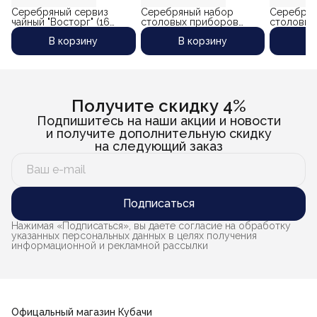
Серебряный сервиз
Серебряный набор
Серебрян
чайный "Восторг" (16
столовых приборов
столовых
предметов)
"Карибо-2" на 12 персон
"Лазурный
В корзину
В корзину
В
(48 предметов)
персон (4
Получите скидку 4%
Подпишитесь на наши акции и новости
и получите дополнительную скидку
на следующий заказ
Подписаться
Нажимая «Подписаться», вы даете согласие на обработку
указанных персональных данных в целях получения
информационной и рекламной рассылки
Офицальный магазин Кубачи