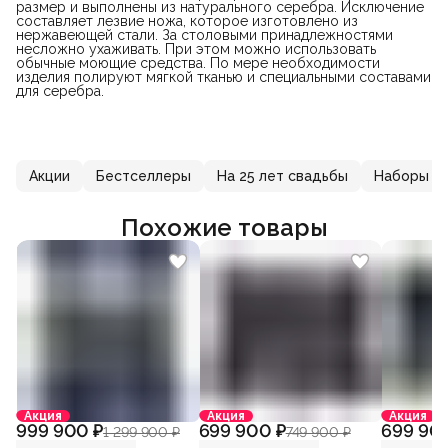
размер и выполнены из натурального серебра. Исключение
составляет лезвие ножа, которое изготовлено из
нержавеющей стали. За столовыми принадлежностями
несложно ухаживать. При этом можно использовать
обычные моющие средства. По мере необходимости
изделия полируют мягкой тканью и специальными составами
для серебра.
Акции
Бестселлеры
На 25 лет свадьбы
Наборы с
Похожие товары
Акция
Акция
Акция
999 900 ₽
699 900 ₽
699 90
1 299 900 ₽
749 900 ₽