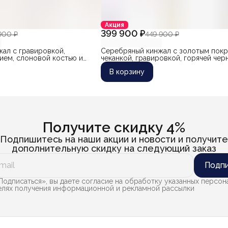
Акция
399 900 ₽
900 ₽
449 900 ₽
ал с гравировкой,
Серебряный кинжал с золотым покр
нием, слоновой костью и
чеканкой, гравировкой, горячей чер
ссорной сталью "Горец-4"
дамасской сталью "Халиф-2"
В корзину
та известного кубачинского
бакарова)
Получите скидку 4%
Подпишитесь на наши акции и новости и получите
дополнительную скидку на следующий заказ
Подпи
одписаться», вы даете согласие на обработку указанных персон
целях получения информационной и рекламной рассылки