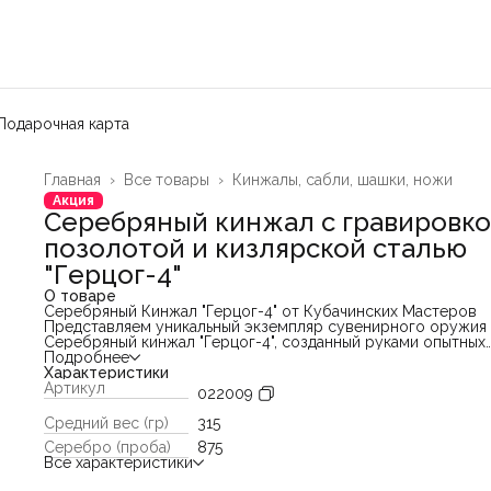
Подарочная карта
Главная
›
Все товары
›
Кинжалы, сабли, шашки, ножи
Акция
Серебряный кинжал с гравировко
позолотой и кизлярской сталью
"Герцог-4"
О товаре
Серебряный Кинжал "Герцог-4" от Кубачинских Мастеров
Представляем уникальный экземпляр сувенирного оружия
Серебряный кинжал "Герцог-4", созданный руками опытных
кубачинских мастеров. Это произведение искусства сочет
Подробнее
себе непревзойденное мастерство обработки металлов и
Характеристики
изысканный художественный дизайн.
Артикул
022009
Материалы и Техника:
- Кизлярская сталь: Клинок изготовлен из легендарной
Средний вес (гр)
315
кизлярской стали, обеспечивающей идеальное сочетание
Серебро (проба)
875
прочности и гибкости.
Все характеристики
- Гравировка и Чеканка: Ручная гравировка и чеканка выпо
алмазными резцами, что позволило мастерам создать сло