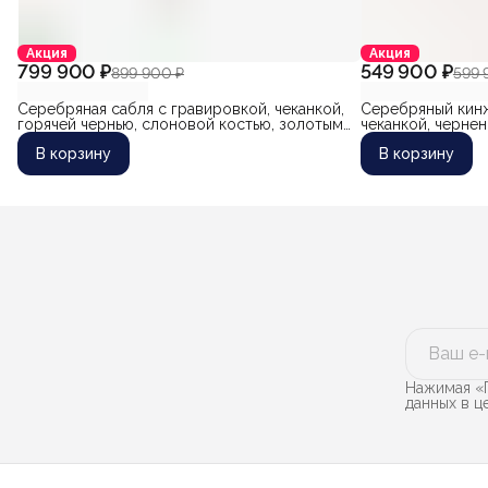
Акция
Акция
799 900 ₽
549 900 ₽
899 900 ₽
599 
Серебряная сабля с гравировкой, чеканкой,
Серебряный кинж
горячей чернью, слоновой костью, золотым
чеканкой, черне
покрытием и рессорной сталью "Легенда-4"
позолоченной ре
В корзину
В корзину
(авторская работа известного мастера
(авторская рабо
Гаджи Абакарова)
мастера Гаджи А
Нажимая «П
данных в 