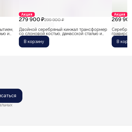
Акция
Акция
279 900 ₽
269 900
299 900 ₽
ытием,
Двойной серебряный кинжал трансформер
Серебряны
нью и
со слоновой костью, дамасской сталью и
гравировк
маленьким кинжалом "Бастион"
слоновой 
В корзину
В корз
авторская
саться
альных