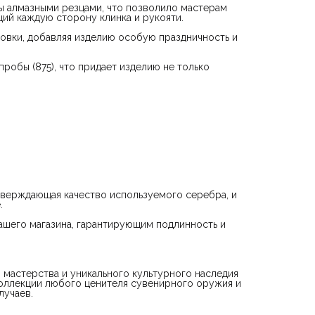
ены алмазными резцами, что позволило мастерам
ий каждую сторону клинка и рукояти.
овки, добавляя изделию особую праздничность и
робы (875), что придает изделию не только
дтверждающая качество используемого серебра, и
.
ашего магазина, гарантирующим подлинность и
о мастерства и уникального культурного наследия
коллекции любого ценителя сувенирного оружия и
лучаев.