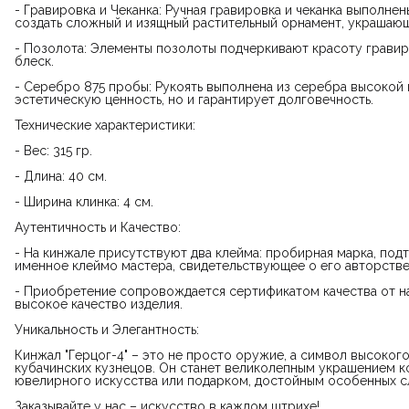
- Гравировка и Чеканка: Ручная гравировка и чеканка выполн
создать сложный и изящный растительный орнамент, украшающ
- Позолота: Элементы позолоты подчеркивают красоту гравир
блеск.
- Серебро 875 пробы: Рукоять выполнена из серебра высокой п
эстетическую ценность, но и гарантирует долговечность.
Технические характеристики:
- Вес: 315 гр.
- Длина: 40 см.
- Ширина клинка: 4 см.
Аутентичность и Качество:
- На кинжале присутствуют два клейма: пробирная марка, по
именное клеймо мастера, свидетельствующее о его авторстве
- Приобретение сопровождается сертификатом качества от н
высокое качество изделия.
Уникальность и Элегантность:
Кинжал "Герцог-4" – это не просто оружие, а символ высоког
кубачинских кузнецов. Он станет великолепным украшением 
ювелирного искусства или подарком, достойным особенных с
Заказывайте у нас – искусство в каждом штрихе!