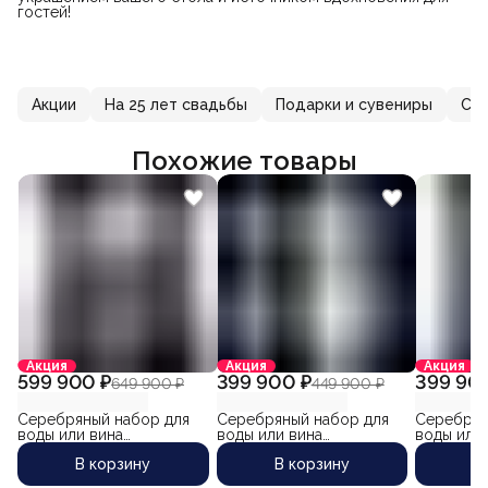
гостей!
Акции
На 25 лет свадьбы
Подарки и сувениры
Се
Похожие товары
Акция
Акция
Акция
599 900 ₽
399 900 ₽
399 90
649 900 ₽
449 900 ₽
Серебряный набор для
Серебряный набор для
Серебрян
воды или вина
воды или вина
воды или
"Восторг-4" (6
"Весенний-2" (3
"Вавилон-
В корзину
В корзину
В
предметов)
предмета) (объем
кувшина 2700 мл)