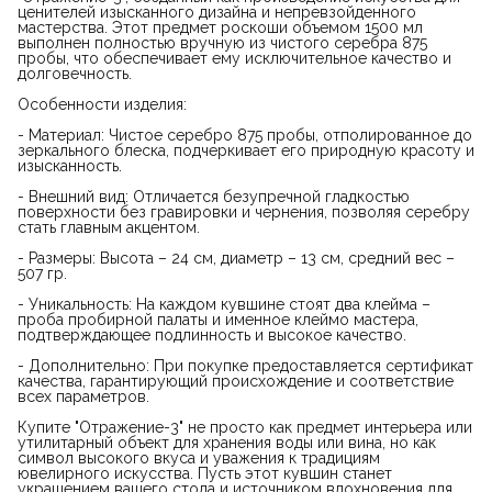
ценителей изысканного дизайна и непревзойденного
мастерства. Этот предмет роскоши объемом 1500 мл
выполнен полностью вручную из чистого серебра 875
пробы, что обеспечивает ему исключительное качество и
долговечность.
Особенности изделия:
- Материал: Чистое серебро 875 пробы, отполированное до
зеркального блеска, подчеркивает его природную красоту и
изысканность.
- Внешний вид: Отличается безупречной гладкостью
поверхности без гравировки и чернения, позволяя серебру
стать главным акцентом.
- Размеры: Высота – 24 см, диаметр – 13 см, средний вес –
507 гр.
- Уникальность: На каждом кувшине стоят два клейма –
проба пробирной палаты и именное клеймо мастера,
подтверждающее подлинность и высокое качество.
- Дополнительно: При покупке предоставляется сертификат
качества, гарантирующий происхождение и соответствие
всех параметров.
Купите "Отражение-3" не просто как предмет интерьера или
утилитарный объект для хранения воды или вина, но как
символ высокого вкуса и уважения к традициям
ювелирного искусства. Пусть этот кувшин станет
украшением вашего стола и источником вдохновения для