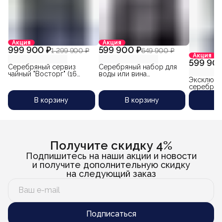
Акция
Акция
999 900 ₽
599 900 ₽
1 299 900 ₽
649 900 ₽
Акция
599 900
Серебряный сервиз
Серебряный набор для
чайный "Восторг" (16
воды или вина
Эксклюзи
предметов)
"Восторг-4" (6
серебрян
предметов)
крепких н
В корзину
В корзину
В
позолоче
России "Д
предмето
работа и
мастера 
Багаудина
Получите скидку 4%
Подпишитесь на наши акции и новости
и получите дополнительную скидку
на следующий заказ
Подписаться