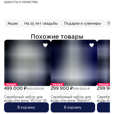
красоты и качества.
Акции
На 25 лет свадьбы
Подарки и сувениры
Под
Похожие товары
Акция
Акция
Акция
499 000 ₽
299 900 ₽
299 90
549 000 ₽
349 900 ₽
Серебрный набор для
Серебряный набор для
Серебрян
воды или вина "Исток" (6
воды или вина "Верест"
воды или 
предметов) объем
два предмета, объем
предмета
В корзину
В корзину
В
кувшина 1500 мл.
кувшина 1500 мл
кувшина 1