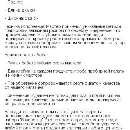
- Поднос:
- Длина: 27,5 см
- Ширина: 19,2 см
Техника исполнения: Мастер применил уникальные методы
гравировки алмазным резцом по серебру и чернение, что
придает изделиям глубокий, выразительный вид и
подчеркивает красоту растительного орнамента. Контраст
между светлым серебром и темным чернением делает узор
особенно выразительным.
Уникальность набора:
- Ручная работа кубачинского мастера
- Два клейма на каждом предмете: проба пробирной палаты
и именник мастера
- Приобретение сопровождается сертификатом качества
от нашего магазина
Применение: Идеален не только для подачи воды или вина,
но также для хранения ионизированной воды, подчеркивая
её целительные свойства.
Насладитесь искусством настоящего мастерства,
воплощённым в каждом элементе этого уникального
набора "Вавилон-3". Это не просто предмет интерьера, а
настоящее произведение искусства, способное украсить
любой стол и стать гордостью коллекции любого ценителя