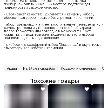
- Клейма: На каждом предмете стоят две отметки –
пробирной палаты и именник мастера, подтверждая
подлинность и высокое качество.
- Сертификат качества: Прилагается к каждому набору,
обеспечивая уверенность в безупречном исполнении.
Набор "Звездопад" – это не просто предмет интерьера, но и
символ роскоши и утонченности, способный украсить
любое торжество или повседневные моменты. Пусть
каждая капля воды или вина, поданная из этого набора,
приносит радость и вдохновение!
Приобретите серебряный набор "Звездопад" и окунитесь в
атмосферу волшебства и гармонии.
Акции
На 25 лет свадьбы
Подарки и сувениры
Се
Похожие товары