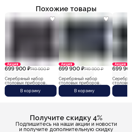
Похожие товары
Акция
Акция
Акция
699 900 ₽
699 900 ₽
699 90
749 900 ₽
749 900 ₽
Серебряный набор
Серебряный набор
Серебрян
столовых приборов
столовых приборов
столовых
"Карибо-2" на 12 персон
"Лазурный-3" на 12
"Валенсия
В корзину
В корзину
В
(48 предметов)
персон (48 предмета)
персон (
Получите скидку 4%
Подпишитесь на наши акции и новости
и получите дополнительную скидку