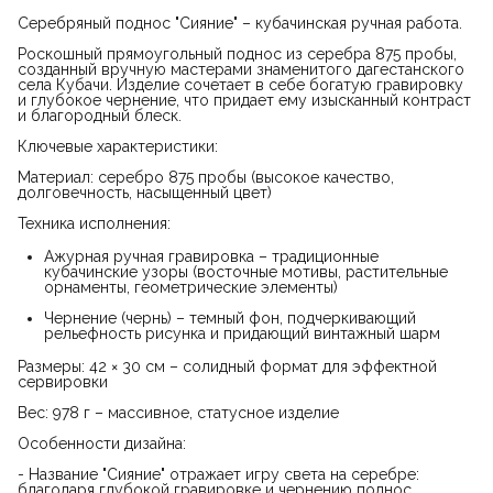
Серебряный поднос "Сияние" – кубачинская ручная работа.
Роскошный прямоугольный поднос из серебра 875 пробы,
созданный вручную мастерами знаменитого дагестанского
села Кубачи. Изделие сочетает в себе богатую гравировку
и глубокое чернение, что придает ему изысканный контраст
и благородный блеск.
Ключевые характеристики:
Материал: серебро 875 пробы (высокое качество,
долговечность, насыщенный цвет)
Техника исполнения:
Ажурная ручная гравировка – традиционные
кубачинские узоры (восточные мотивы, растительные
орнаменты, геометрические элементы)
Чернение (чернь) – темный фон, подчеркивающий
рельефность рисунка и придающий винтажный шарм
Размеры: 42 × 30 см – солидный формат для эффектной
сервировки
Вес: 978 г – массивное, статусное изделие
Особенности дизайна:
- Название "Сияние" отражает игру света на серебре:
благодаря глубокой гравировке и чернению поднос