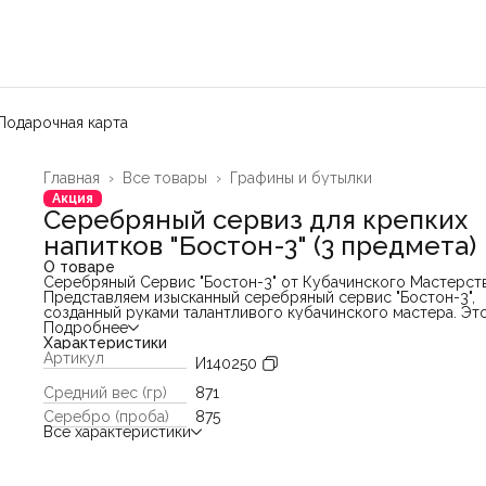
Подарочная карта
Главная
›
Все товары
›
Графины и бутылки
Акция
Серебряный сервиз для крепких
напитков "Бостон-3" (3 предмета)
О товаре
Серебряный Сервис "Бостон-3" от Кубачинского Мастерст
Представляем изысканный серебряный сервис "Бостон-3",
созданный руками талантливого кубачинского мастера. Эт
уникальное произведение искусства включает в себя граф
Подробнее
два стакана, каждое из которых выполнено полностью вру
Характеристики
начиная с расплавки металла и заканчивая финальными
Артикул
И140250
штрихами.
Основные характеристики:
Средний вес (гр)
871
- Материал: Серебро 875 пробы
Серебро (проба)
875
- Вес: Общий вес 871 г
Все характеристики
- Графин:
- Высота: 23 см
- Объём: 1200 мл
- Стаканы (по 2 шт.):