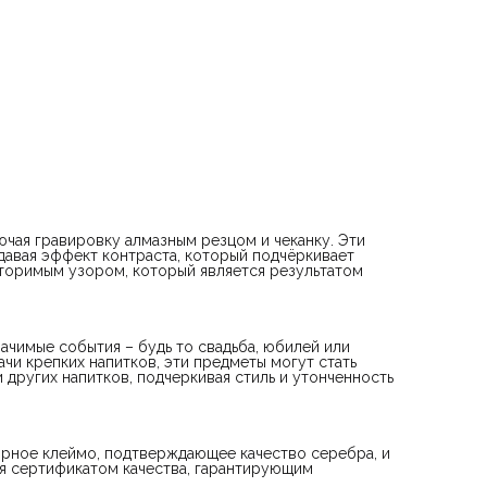
чая гравировку алмазным резцом и чеканку. Эти
давая эффект контраста, который подчёркивает
вторимым узором, который является результатом
начимые события – будь то свадьба, юбилей или
чи крепких напитков, эти предметы могут стать
других напитков, подчеркивая стиль и утонченность
ирное клеймо, подтверждающее качество серебра, и
я сертификатом качества, гарантирующим