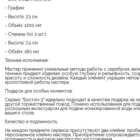
- Графин:
- Высота: 23 см
- Объём: 1200 мл
- Стаканы (по 2 шт.):
- Высота: 7,4 см
- Объём: 180 мл
Техника исполнения:
Мастер применил уникальные методы работы с серебром, вклю
техники придают изделию особую глубину и рельефность, соз
красоту и сложность дизайна. Каждый элемент украшен непо
кропотливой работы мастера.
Подарок для особых моментов:
Сервис "Бостон-3" идеально подходит в качестве подарка на з
другой торжественный повод. Помимо использования для пода
роскошным аксессуаром для подачи ионизированной воды или 
вашего стола.
Качество и подлинность:
На каждом предмете сервиса присутствуют два клейма: проб
персональное клеймо мастера. Приобретение сопровождаетс
подлинность и высокое мастерство изготовления.