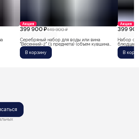
Акция
Акция
399 900 ₽
399 900
449 900 ₽
на
Серебряный набор для воды или вина
Набор сер
"Весенний-2" (3 предмета) (объем кувшина
блюдцами 
2700 мл)
(объем 1 
В корзину
В корз
саться
альных