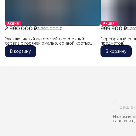
Акция
Акция
2 990 000 ₽
999 900 ₽
3 290 000 ₽
1 29
Эксклюзивный авторский серебряный
Серебряный серв
сервиз с горячей эмалью, сонвой костью,
предметов)
деревом и позолотой "Легенда"
В корзину
В корзину
Нажимая «П
данных в 