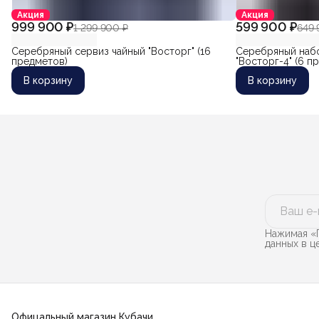
Акция
Акция
999 900 ₽
599 900 ₽
1 299 900 ₽
649 
Серебряный сервиз чайный "Восторг" (16
Серебряный набо
предметов)
"Восторг-4" (6 п
В корзину
В корзину
Нажимая «П
данных в 
Офицальный магазин Кубачи