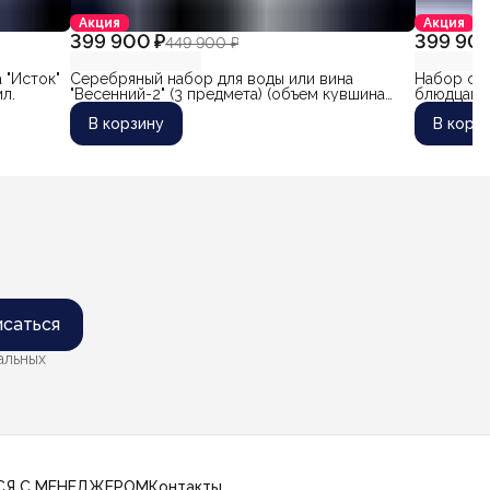
Акция
Акция
399 900 ₽
399 900
449 900 ₽
 "Исток"
Серебряный набор для воды или вина
Набор сер
л.
"Весенний-2" (3 предмета) (объем кувшина
блюдцами 
2700 мл)
(объем 1 
В корзину
В корз
саться
альных
СЯ С МЕНЕДЖЕРОМ
Контакты