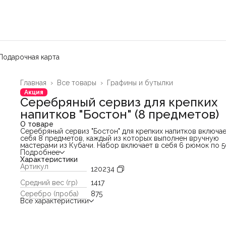
Подарочная карта
Главная
›
Все товары
›
Графины и бутылки
Акция
Серебряный сервиз для крепких
напитков "Бостон" (8 предметов)
О товаре
Серебряный сервиз "Бостон" для крепких напитков включае
себя 8 предметов, каждый из которых выполнен вручную
мастерами из Кубачи. Набор включает в себя 6 рюмок по 5
каждая, они отлично подойдут для водки, текилы или коньяк
Подробнее
также графин объемом 1,3 литра и поднос, все в комплекте
Характеристики
сервировки стола.
Артикул
120234
Каждый из предметов сервиза украшен гравировкой и
чернением, что придает изделиям особую изящность и
Средний вес (гр)
1417
уникальность. Гравировка выполнена в стиле арт-деко, что
Серебро (проба)
875
придает набору стильный и элегантный вид.
Все характеристики
Серебряный сервиз "Бостон" идеально подойдет для
сервировки стола во время вечеринки или специального
мероприятия. Этот набор станет не только функциональны
и изысканным украшением вашего дома или бара.