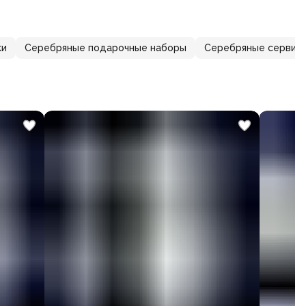
ки
Серебряные подарочные наборы
Серебряные сервизы