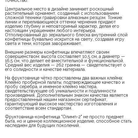
точностью.
Центральное место в дизайне занимает роскошный
растительный орнамент, созданный с использованием
сложной техники гравировки алмазным резцом. Тонкие
линии и переливающиеся оттенки чернения придают
изделию глубину и неповторимый характер, делая его
настоящим украшением любого интерьера.
Отполированный до зеркального блеска внутренний слой
конфетницы буквально искрится на свету, создавая игру
света и тени, которая завораживает.
Внешние размеры конфетницы впечатляют своим
совершенством: высота составляет 10,5 см, а диаметр —
16,5 см, что делает её вместительной и функциональной.
Средний вес изделия — 262 грамма — свидетельствует о
его солидности и качестве материала.
На фруктовнице чётко проставлены два важных клейма:
Клеймо пробирной палаты, подтверждающее качество и
пробу серебра, и именное клеймо мастера,
свидетельствующее об уникальности и подлинности
произведения. Дополнительным знаком качества является
предоставленный нашим магазином сертификат,
гарантирующий высокое мастерство изготовления и
соответствие всем стандартам.
Фруктовница-конфетница "Олимп-2" не просто предмет
быта, но и ценное коллекционное изделие, способное стать
наследием для будущих поколений.