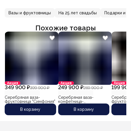
Вазы и фруктовницы
На 25 лет свадьбы
Подарки и с
Похожие товары
Акция
Акция
Акция
349 900 ₽
249 900 ₽
199 900
399 900 ₽
269 900 ₽
Серебряная ваза-
Серебряная ваза-
Серебряна
фруктовница "Симфония"
конфетница-
фруктовн
фруктовница "Орфей-4"
конфетниц
В корзину
В корзину
В