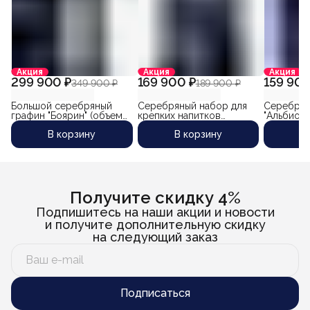
Акция
Акция
Акция
299 900 ₽
169 900 ₽
159 900
349 900 ₽
189 900 ₽
Большой серебряный
Серебряный набор для
Серебрян
графин "Боярин" (объем
крепких напитков
"Альбион-
2000 мл)
"Сибиряк-3" (5
мл)
В корзину
В корзину
В
предметов)
Получите скидку 4%
Подпишитесь на наши акции и новости
и получите дополнительную скидку
на следующий заказ
Подписаться