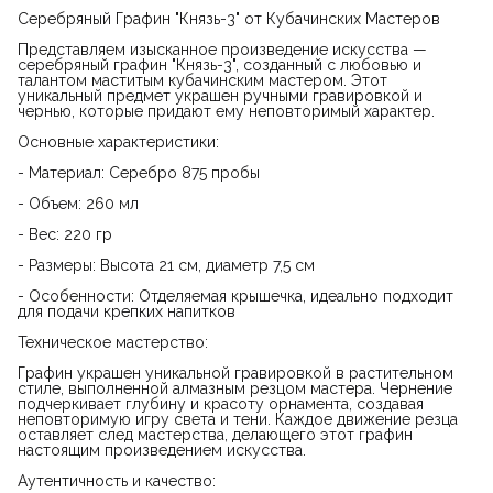
Серебряный Графин "Князь-3" от Кубачинских Мастеров
Представляем изысканное произведение искусства —
серебряный графин "Князь-3", созданный с любовью и
талантом маститым кубачинским мастером. Этот
уникальный предмет украшен ручными гравировкой и
чернью, которые придают ему неповторимый характер.
Основные характеристики:
- Материал: Серебро 875 пробы
- Объем: 260 мл
- Вес: 220 гр
- Размеры: Высота 21 см, диаметр 7,5 см
- Особенности: Отделяемая крышечка, идеально подходит
для подачи крепких напитков
Техническое мастерство:
Графин украшен уникальной гравировкой в растительном
стиле, выполненной алмазным резцом мастера. Чернение
подчеркивает глубину и красоту орнамента, создавая
неповторимую игру света и тени. Каждое движение резца
оставляет след мастерства, делающего этот графин
настоящим произведением искусства.
Аутентичность и качество: