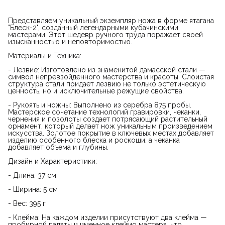
Представляем уникальный экземпляр ножа в форме ятагана
"Блеск-2", созданный легендарными кубачинскими
мастерами. Этот шедевр ручного труда поражает своей
изысканностью и неповторимостью.
Материалы и Техника:
- Лезвие: Изготовлено из знаменитой дамасской стали —
символ непревзойденного мастерства и красоты. Слоистая
структура стали придает лезвию не только эстетическую
ценность, но и исключительные режущие свойства.
- Рукоять и ножны: Выполнено из серебра 875 пробы.
Мастерское сочетание технологий гравировки, чеканки,
чернения и позолоты создает потрясающий растительный
орнамент, который делает нож уникальным произведением
искусства. Золотое покрытие в ключевых местах добавляет
изделию особенного блеска и роскоши. а чеканка
добавляет объема и глубины.
Дизайн и Характеристики:
- Длина: 37 см
- Ширина: 5 см
- Вес: 395 г
- Клейма: На каждом изделии присутствуют два клейма —
пробирной палаты и именное клеймо мастера, что