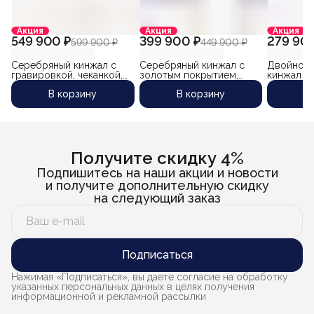
Акция
Акция
Акция
549 900 ₽
399 900 ₽
279 900
599 900 ₽
449 900 ₽
Серебряный кинжал с
Серебряный кинжал с
Двойной 
гравировкой, чеканкой,
золотым покрытием,
кинжал т
чернением, слоновой
чеканкой, гравировкой,
слоновой
В корзину
В корзину
В
костью и позолоченной
горячей чернью и
дамасско
рессорной сталью
дамасской сталью
маленьки
"Горец-4" (авторская
"Халиф-2"
"Бастион"
работа известного
кубачинского мастера
Гаджи Абакарова)
Получите скидку 4%
Подпишитесь на наши акции и новости
и получите дополнительную скидку
на следующий заказ
Подписаться
Нажимая «Подписаться», вы даете согласие на обработку
указанных персональных данных в целях получения
информационной и рекламной рассылки