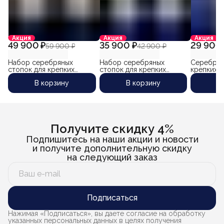
Акция
Акция
Акция
49 900 ₽
35 900 ₽
29 900 
59 900 ₽
42 900 ₽
Набор серебряных
Набор серебряных
Серебрян
стопок для крепких
стопок для крепких
крепких 
напитков с
напитков "Ладога" (2 шт)
"Друзья" 
В корзину
В корзину
В
позолоченным гербом
(объем 1 стопки 45 мл)
России "Воевода-3" (2 шт)
(объем 1 стопки 90 мл)
Получите скидку 4%
Подпишитесь на наши акции и новости
и получите дополнительную скидку
на следующий заказ
Подписаться
Нажимая «Подписаться», вы даете согласие на обработку
указанных персональных данных в целях получения